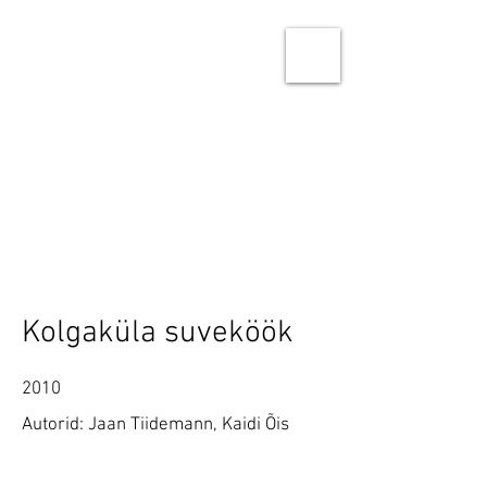
Ninja Studio Architects
Architecture & Urban design
Kolgaküla suveköök
2010
Autorid: Jaan Tiidemann, Kaidi Õis