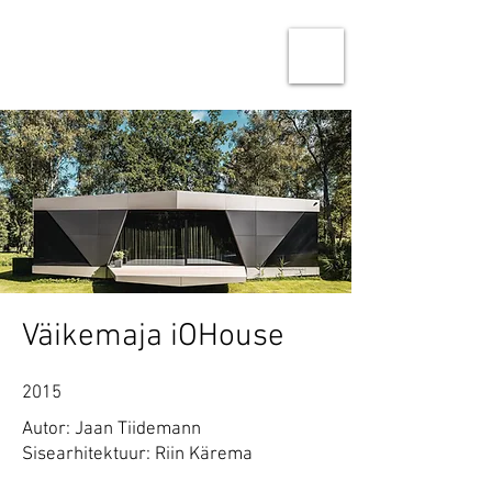
Ninja Studio Architects
Architecture & Urban design
Väikemaja iOHouse
2015
Autor: Jaan Tiidemann
Sisearhitektuur: Riin Kärema