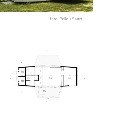
foto: Priidu Saart