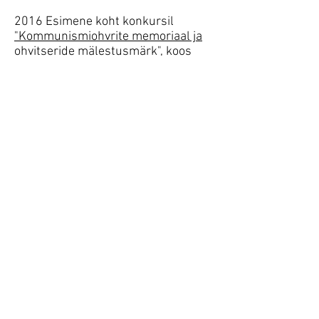
2016 Esimene koht konkursil
"Kommunismiohvrite memoriaal ja
ohvitseride mälestusmärk",
koos
Kalle Vellevoo, Tiiu Truusi, Martin
Prommiku ja Lidia Zarudnajaga
2016 Teine koht Lydia Koidulale ja
Johan Voldemar Jannsenile
pühendatud mälestusmärgi
ideekonkursil, koos Kirke Kangroga
2014 “Aasta ehitaja 2013”
varjualuste ehituse juhendamise
eest Eesti Kunstiakadeemias,
Arhitektide Liidu auhind
2013 tiitel „Kultuuripärandisaadik“
Kultuuripärandi aasta 2013
raames, Tallinna Kultuuriväärtuste
Amet