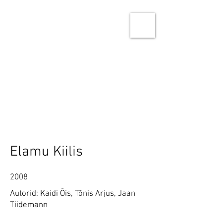
Ninja Studio Architects
Architecture & Urban design
Elamu Kiilis
2008
Autorid: Kaidi Õis, Tõnis Arjus, Jaan
Tiidemann