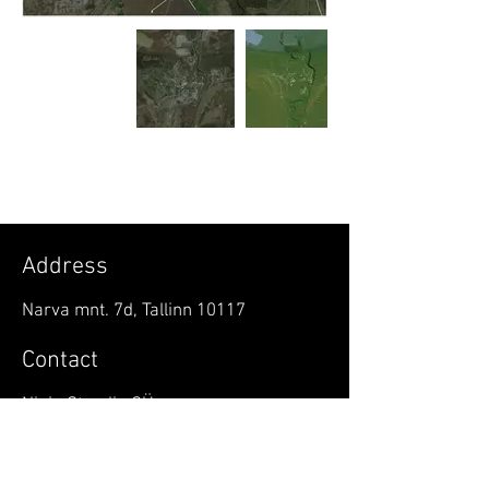
Address
Narva mnt. 7d, Tallinn 10117
Contact
Ninja Stuudio OÜ
jaantiidemann@gmail.com
+37256617725