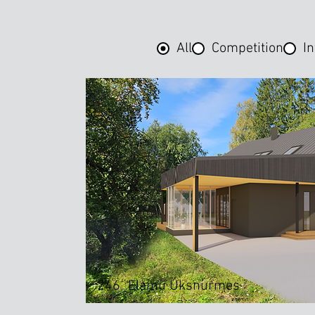
All
Competition
In
246
Elamu Üksnurmes