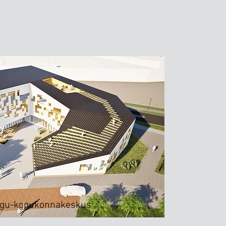
ogu-kogukonnakeskus