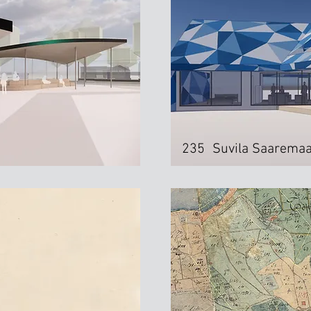
235
Suvila Saaremaa