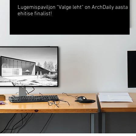
Lugemispaviljon "Valge leht" on ArchDaily aasta
ehitise finalist!