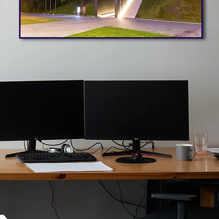
Arhitektuuripreemia
Lugemispaviljon “Valge leht” Eesti Arhitektide Liidu
preemia VÄIKE laureaat 2022