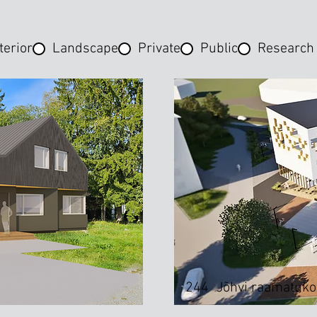
terior
Landscape
Private
Public
Research
244
Jõhvi raamatuk