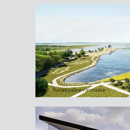
241
Kuressaare rannaala