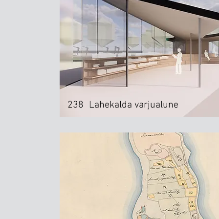
238
Lahekalda varjualune